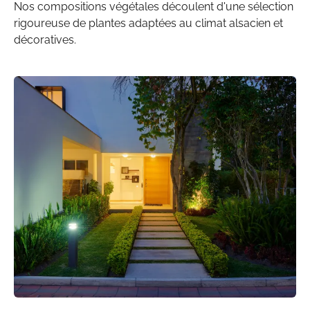
Nos
compositions végétales
découlent d'une sélection
rigoureuse de
plantes
adaptées au climat alsacien et
décoratives.